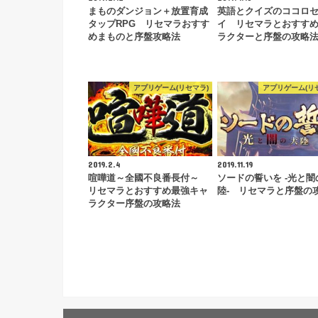
まものダンジョン＋放置育成
英語とクイズのココロ
タップRPG リセマラおすす
イ リセマラとおすす
めまものと序盤攻略法
ラクターと序盤の攻略
アプリゲーム(リセマラ)
アプリゲーム(リ
2019.2.4
2019.11.19
喧嘩道～全國不良番長付～
ソードの誓いを -光と闇
リセマラとおすすめ最強キャ
陸- リセマラと序盤の
ラクター序盤の攻略法