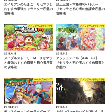
エイリアンのたまご リセマラと
頂上三国－本格RPGバトル－
おすすめ最強キャラクター序盤の
リセマラと初心者の無課金序盤の
攻略法
攻略法
アプリゲーム(リセマラ)
アプリゲーム(リセマラ)
2019.4.12
2019.5.5
メイプルストーリーM リセマラ
アッシュテイル【Ash Tale】
と最強おすすめ職業と初心者序盤
リセマラと初心者おすすめ職業と
の攻略法
序盤の…
ロールプレイング
アプリゲーム(リセマラ)
2020.2.21
2019.5.6
モンスターハンターライダーズ
まがつヴァールハイト(禍つ) リ