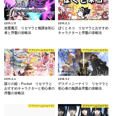
2019.1.17
2019.2.3
放置魔王 リセマラと無課金初心
ぼくとネコ リセマラとおすすめ
者と序盤の攻略法
キャラクターと序盤の攻略法
アプリゲーム(リセマラ)
アプリゲーム(リセマラ)
2019.4.4
2018.9.3
謀りの姫：Pocket リセマラと
デスティニーナイツ リセマラと
おすすめキャラクターと初心者の
初心者の無課金序盤の攻略法
序盤の攻略法
アプリゲーム(リセマラ)
アプリゲーム(リセマラ)