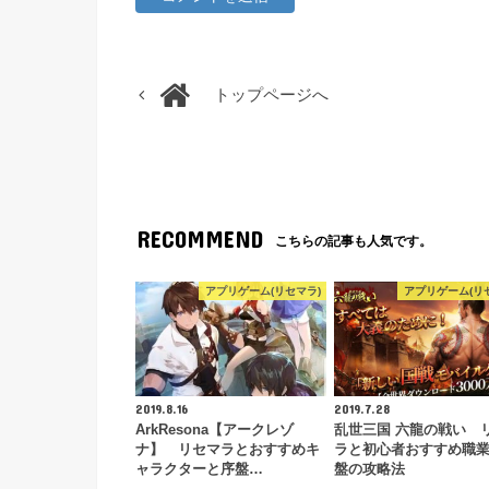
トップページへ
RECOMMEND
こちらの記事も人気です。
アプリゲーム(リセマラ)
アプリゲーム(リ
2019.8.16
2019.7.28
ArkResona【アークレゾ
乱世三国 六龍の戦い 
ナ】 リセマラとおすすめキ
ラと初心者おすすめ職
ャラクターと序盤…
盤の攻略法