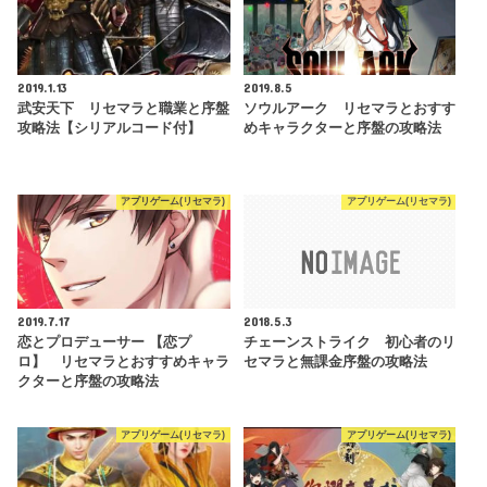
2019.1.13
2019.8.5
武安天下 リセマラと職業と序盤
ソウルアーク リセマラとおすす
攻略法【シリアルコード付】
めキャラクターと序盤の攻略法
アプリゲーム(リセマラ)
アプリゲーム(リセマラ)
2019.7.17
2018.5.3
恋とプロデューサー 【恋プ
チェーンストライク 初心者のリ
ロ】 リセマラとおすすめキャラ
セマラと無課金序盤の攻略法
クターと序盤の攻略法
アプリゲーム(リセマラ)
アプリゲーム(リセマラ)