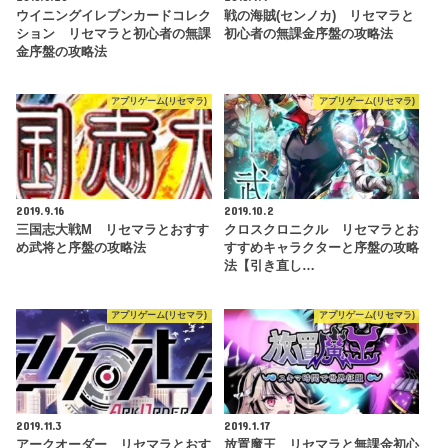
ウイニングイレブンカードコレク
戦の海賊(センノカ) リセマラと
ション リセマラと初心者の無課
初心者の無課金序盤の攻略法
金序盤の攻略法
アプリゲーム(リセマラ)
アプリゲーム(リセマラ)
2019.9.16
2019.10.2
三国志大戦M リセマラとおすす
クロスクロニクル リセマラとお
め武将と序盤の攻略法
すすめキャラクターと序盤の攻略
法【引き直し…
アプリゲーム(リセマラ)
アプリゲーム(リセマラ)
2019.11.3
2019.1.17
アークオーダー リセマラとおす
放置魔王 リセマラと無課金初心