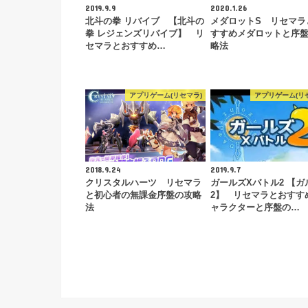
2019.9.9
2020.1.26
北斗の拳 リバイブ 【北斗の
メダロットS リセマラ
拳 レジェンズリバイブ】 リ
すすめメダロットと序
セマラとおすすめ…
略法
アプリゲーム(リセマラ)
アプリゲーム(リ
2018.9.24
2019.9.7
クリスタルハーツ リセマラ
ガールズXバトル2 【ガ
と初心者の無課金序盤の攻略
2】 リセマラとおすす
法
ャラクターと序盤の…