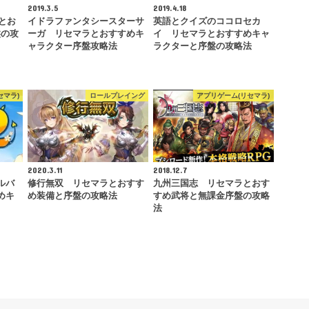
2019.3.5
2019.4.18
とお
イドラファンタシースターサ
英語とクイズのココロセカ
盤の攻
ーガ リセマラとおすすめキ
イ リセマラとおすすめキャ
ャラクター序盤攻略法
ラクターと序盤の攻略法
セマラ)
ロールプレイング
アプリゲーム(リセマラ)
2020.3.11
2018.12.7
ルバ
修行無双 リセマラとおすす
九州三国志 リセマラとおす
めキ
め装備と序盤の攻略法
すめ武将と無課金序盤の攻略
法