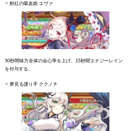
鮮紅の吸血姫 エヴァ
30秒間味方全体の会心率を上げ、15秒間エナジーレイン
を付与する。
夢見る護り手 ククノチ