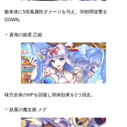
敵単体に5倍風属性ダメージを与え、30秒間攻撃を
DOWN。
蒼海の姫君 乙姫
味方全体のHPを回復し弱体効果を1つ消去。
妖菓の魔女娘 メグ